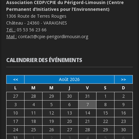
Association CEDP/CPIE du Périgord-Limousin (Centre
Permanent d’Initiatives pour l’Environnement)
1306 Route de Terres Rouges
Château - 24360 - VARAIGNES
Tél. :
05 53 56 23 66
Mail :
contact@cpie-perigordlimousin.org
CALENDRIER DES ÉVÉNEMENTS
Août 2026
<<
>>
L
M
M
J
V
S
D
27
28
29
30
31
1
2
3
4
5
6
7
8
9
10
11
12
13
14
15
16
17
18
19
20
21
22
23
24
25
26
27
28
29
30
31
1
2
3
4
5
6