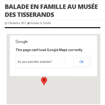
BALADE EN FAMILLE AU MUSÉE
DES TISSERANDS
2 Novembre 2017
Balades En Famille
This page can't load Google Maps correctly.
Musée des Tisserands et de la Pantoufle
Charentaise
OK
Do you own this website?
château - varaignes
Événements