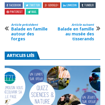
FACEBOOK
TWITTER
GOOGLE+
LINKEDIN
TUMBLR
PINTEREST
MAIL
Article précédent
Article suivant
Balade en famille
Balade en famille
autour des
au musée des
forges
tisserands
ARTICLES LIÉS