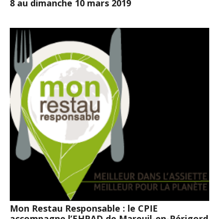
8 au dimanche 10 mars 2019
Mon Restau Responsable : le CPIE
accompagne l’EHPAD de Mareuil-en-Périgord