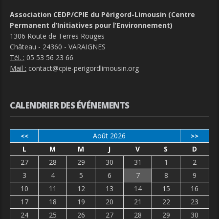
Association CEDP/CPIE du Périgord-Limousin (Centre
Permanent d’Initiatives pour l’Environnement)
1306 Route de Terres Rouges
Château - 24360 - VARAIGNES
Tél. :
05 53 56 23 66
Mail :
contact@cpie-perigordlimousin.org
CALENDRIER DES ÉVÉNEMENTS
Août 2026
<<
>>
L
M
M
J
V
S
D
27
28
29
30
31
1
2
3
4
5
6
7
8
9
10
11
12
13
14
15
16
17
18
19
20
21
22
23
24
25
26
27
28
29
30