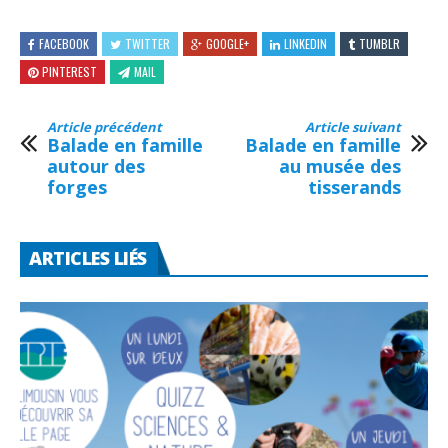
FACEBOOK
TWITTER
GOOGLE+
LINKEDIN
TUMBLR
PINTEREST
MAIL
Article précédent
Article suivant
Balade en famille
Balade en famille
autour des
au musée des
forges
tisserands
ARTICLES LIÉS