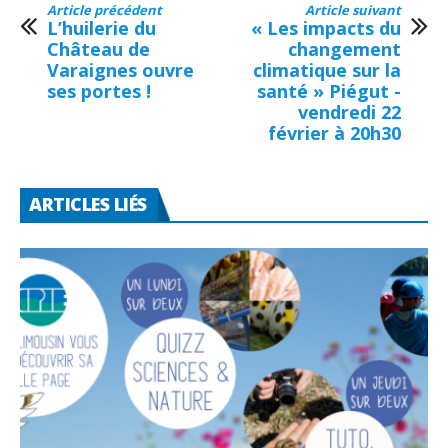
Article précédent
Article suivant
L’huilerie du
« Les impacts du
Château de
changement
Varaignes ouvre
climatique sur la
ses portes !
santé » Piégut -
vendredi 22
février à 20h30
ARTICLES LIÉS