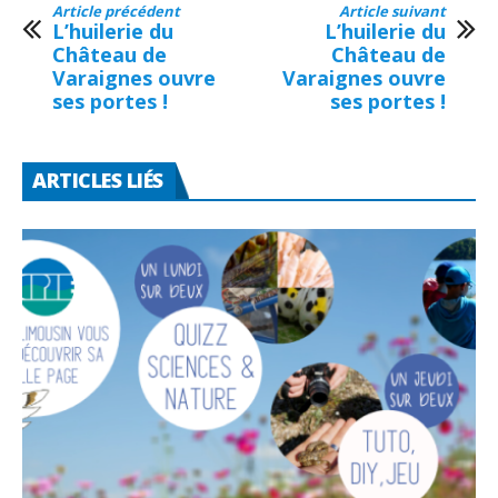
Article précédent
Article suivant
L’huilerie du
L’huilerie du
Château de
Château de
Varaignes ouvre
Varaignes ouvre
ses portes !
ses portes !
ARTICLES LIÉS