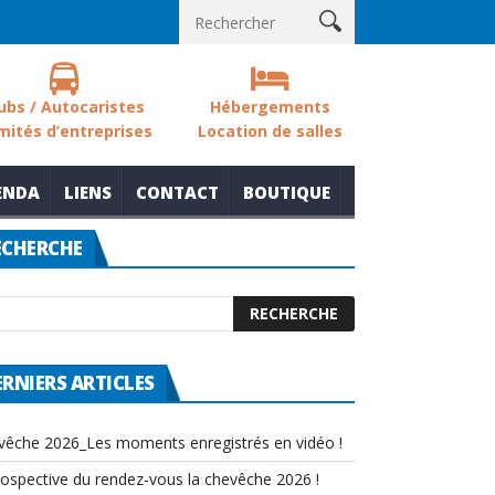
s des zones humides
Nouvelle thématique pour le rendez-vous la
ubs / Autocaristes
Hébergements
mités d’entreprises
Location de salles
ENDA
LIENS
CONTACT
BOUTIQUE
ECHERCHE
ERNIERS ARTICLES
vêche 2026_Les moments enregistrés en vidéo !
rospective du rendez-vous la chevêche 2026 !