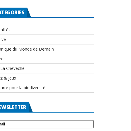
ATEGORIES
alités
ive
onique du Monde de Demain
res
-La Chevêche
zz & jeux
arré pour la biodiversité
EWSLETTER