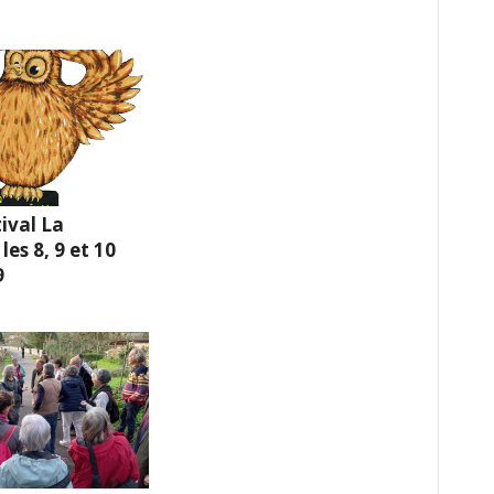
ival La
es 8, 9 et 10
9