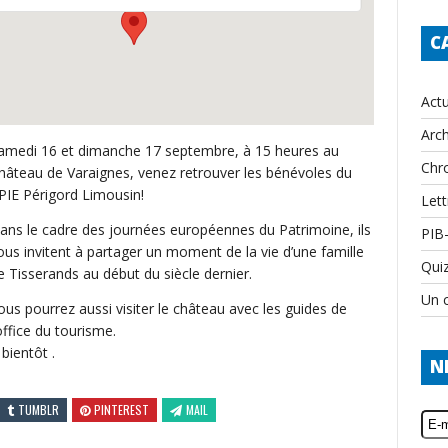
C
Actu
Arch
amedi 16 et dimanche 17 septembre, à 15 heures au
Chr
hâteau de Varaignes, venez retrouver les bénévoles du
PIE Périgord Limousin!
Lett
ans le cadre des journées européennes du Patrimoine, ils
PIB
ous invitent à partager un moment de la vie d’une famille
Qui
e Tisserands au début du siècle dernier.
Un c
ous pourrez aussi visiter le château avec les guides de
’office du tourisme.
 bientôt .
N
TUMBLR
PINTEREST
MAIL