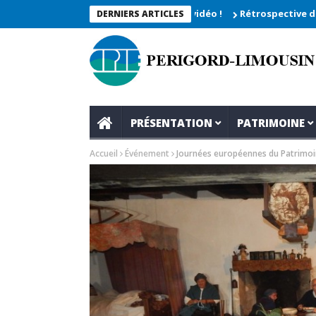
026_Les moments enregistrés en vidéo !
Rétrospective du rendez
DERNIERS ARTICLES
PRÉSENTATION
PATRIMOINE
Accueil
Événement
Journées européennes du Patrimo