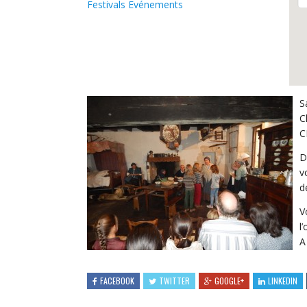
Festivals Evénements
S
C
C
D
v
d
V
l
A
FACEBOOK
TWITTER
GOOGLE+
LINKEDIN