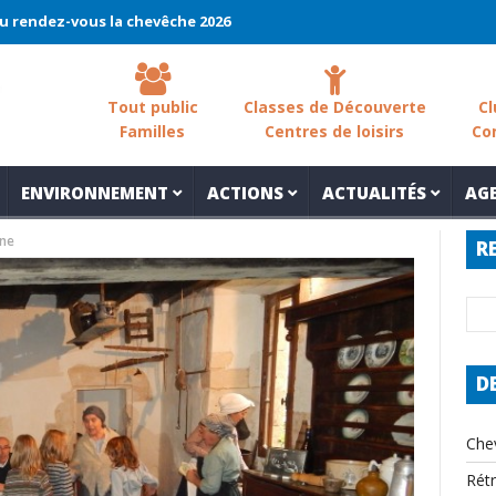
-vous la chevêche 2026 !
La chevêche – samedi 7 mars – Les sol
Tout public
Classes de Découverte
Cl
Familles
Centres de loisirs
Co
ENVIRONNEMENT
ACTIONS
ACTUALITÉS
AG
ine
R
D
Che
Rét