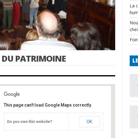
La 
hum
Nou
che
Foir
 DU PATRIMOINE
L
This page can't load Google Maps correctly.
Château de Varaignes
OK
Do you own this website?
Château - Varaignes
Événements