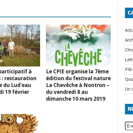
C
Actu
Arch
Chr
Lett
PIB
articipatif à
Le CPIE organise la 7ème
 : restauration
édition du festival nature
Qui
e du Lud’eau
La Chevêche à Nontron –
Un c
i 19 février
du vendredi 8 au
dimanche 10 mars 2019
N