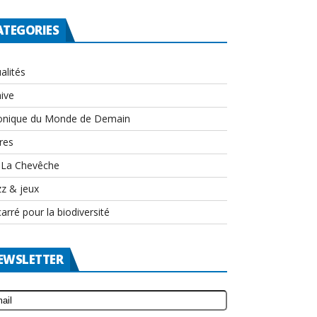
ATEGORIES
alités
ive
onique du Monde de Demain
res
-La Chevêche
zz & jeux
arré pour la biodiversité
EWSLETTER