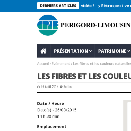
he 2026_Les moments enregistrés en vidéo !
Rétrospective du re
DERNIERS ARTICLES
PRÉSENTATION
PATRIMOINE
Accueil
Événement
Les fibres et les couleurs naturelle
LES FIBRES ET LES COUL
26 Août 2015
Sorties
Date / Heure
Date(s) - 26/08/2015
14 h 30 min
Emplacement