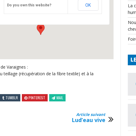
CPIE
OK
La 
Do you own this website?
Château - Varaignes
hum
Événements
Nou
che
Foir
L
 de Varaignes :
teillage (récupération de la fibre textile) et à la
TUMBLR
PINTEREST
MAIL
Article suivant
Lud’eau vive