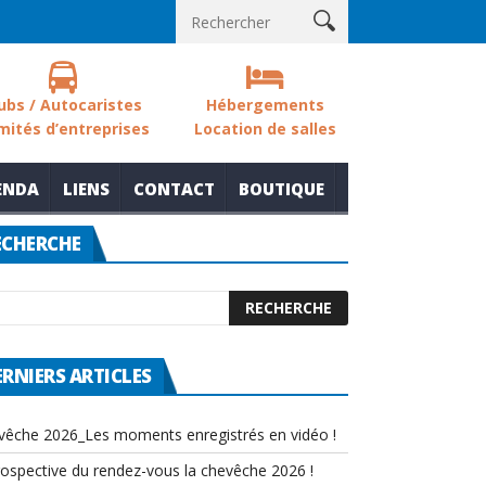
 sols des zones humides
Nouvelle thématique pour le rendez-vou
ubs / Autocaristes
Hébergements
mités d’entreprises
Location de salles
ENDA
LIENS
CONTACT
BOUTIQUE
ECHERCHE
ERNIERS ARTICLES
vêche 2026_Les moments enregistrés en vidéo !
rospective du rendez-vous la chevêche 2026 !