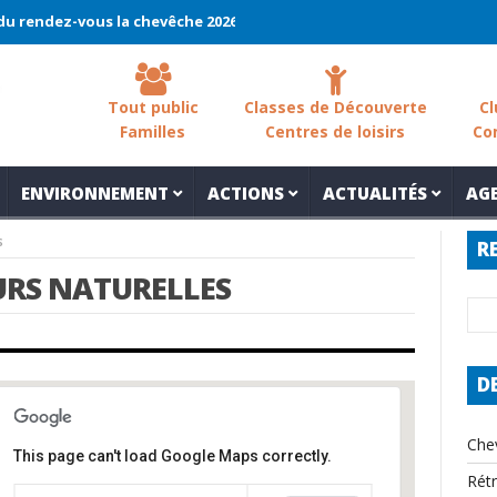
ndez-vous la chevêche 2026 !
La chevêche – samedi 7 mars – Les
Tout public
Classes de Découverte
Cl
Familles
Centres de loisirs
Co
ENVIRONNEMENT
ACTIONS
ACTUALITÉS
AG
s
R
EURS NATURELLES
D
Che
This page can't load Google Maps correctly.
Rét