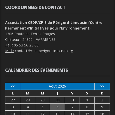
COORDONNÉES DE CONTACT
Association CEDP/CPIE du Périgord-Limousin (Centre
Permanent d’Initiatives pour l’Environnement)
1306 Route de Terres Rouges
Château - 24360 - VARAIGNES
Tél. :
05 53 56 23 66
Mail :
contact@cpie-perigordlimousin.org
CALENDRIER DES ÉVÉNEMENTS
Août 2026
<<
>>
L
M
M
J
V
S
D
27
28
29
30
31
1
2
3
4
5
6
7
8
9
10
11
12
13
14
15
16