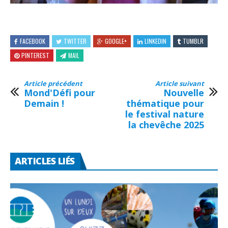
FACEBOOK
TWITTER
GOOGLE+
LINKEDIN
TUMBLR
PINTEREST
MAIL
Article précédent
Article suivant
Mond'Défi pour
Nouvelle
Demain !
thématique pour
le festival nature
la chevêche 2025
ARTICLES LIÉS