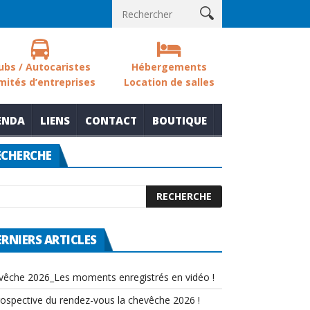
Les sols des zones humides
Nouvelle thématique pour le rendez
ubs / Autocaristes
Hébergements
mités d’entreprises
Location de salles
ENDA
LIENS
CONTACT
BOUTIQUE
ECHERCHE
ERNIERS ARTICLES
vêche 2026_Les moments enregistrés en vidéo !
rospective du rendez-vous la chevêche 2026 !