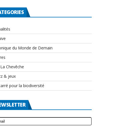
ATEGORIES
alités
ive
onique du Monde de Demain
res
-La Chevêche
zz & jeux
arré pour la biodiversité
EWSLETTER