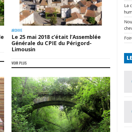
La 
hum
Nou
che
ARCHIVE
le
Le 25 mai 2018 c’était l’Assemblée
Foir
Générale du CPIE du Périgord-
Limousin
L
VOIR PLUS