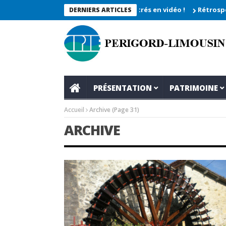
vêche 2026_Les moments enregistrés en vidéo !
Rétrospective d
DERNIERS ARTICLES
PRÉSENTATION
PATRIMOINE
Accueil
Archive
(Page 31)
ARCHIVE