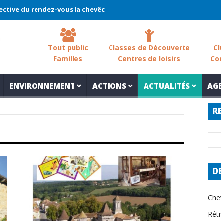
u rendez-vous la chevêche 2026 !
La chevêche – samedi 7 mars – 
Tout public
Classes de Découverte
Cl
Familles
Centres de loisirs
Co
ENVIRONNEMENT
ACTIONS
ACTUALITÉS
AG
R
D
Che
Rét