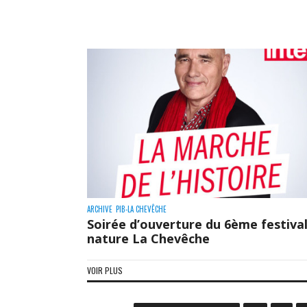
ARCHIVE
PIB-LA CHEVÊCHE
Soirée d’ouverture du 6ème festiva
nature La Chevêche
VOIR PLUS