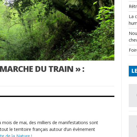
Rét
La 
hum
Nou
che
Foir
 MARCHE DU TRAIN » :
L
 mois de mai, des milliers de manifestations sont
tout le territoire français autour d’un évènement
ête de la Nature !