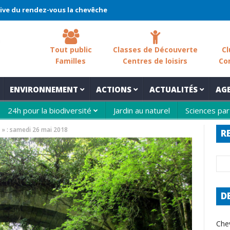
endez-vous la chevêche 2026 !
La chevêche – samedi 7 mars – Le
Tout public
Classes de Découverte
Cl
Familles
Centres de loisirs
Co
ENVIRONNEMENT
ACTIONS
ACTUALITÉS
AG
24h pour la biodiversité
Jardin au naturel
Sciences par
 » : samedi 26 mai 2018
R
D
Che