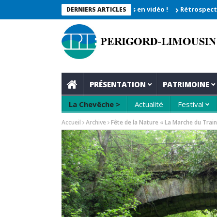
che 2026_Les moments enregistrés en vidéo !
Rétrospective du r
DERNIERS ARTICLES
PRÉSENTATION
PATRIMOINE
La Chevêche >
Actualité
Festival
Accueil
Archive
Fête de la Nature « La Marche du Train