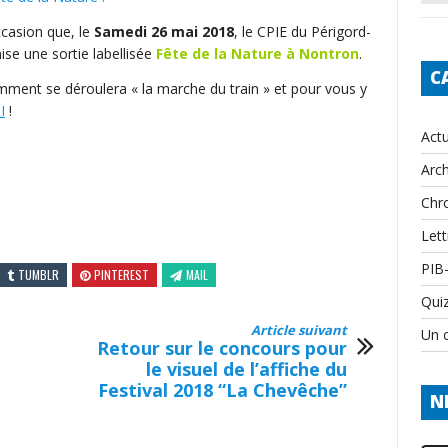
ccasion que, le
Samedi 26 mai 2018
, le CPIE du Périgord-
se une sortie labellisée
Fête de la Nature à Nontron
.
C
mment se déroulera « la marche du train » et pour vous y
I
!
Actu
Arch
Chr
Lett
PIB
TUMBLR
PINTEREST
MAIL
Qui
Article suivant
Un c
Retour sur le concours pour
le visuel de l’affiche du
Festival 2018 “La Chevêche”
N