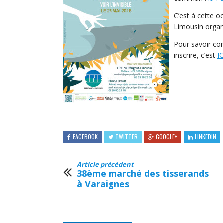
C’est à cette o
Limousin organi
Pour savoir co
inscrire, c’est
IC
FACEBOOK
TWITTER
GOOGLE+
LINKEDIN
Article précédent
38ème marché des tisserands
à Varaignes