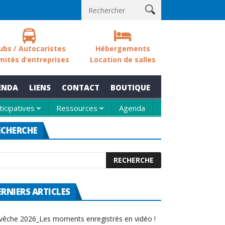
s sols des zones humides
Nouvelle thématique pour le rendez-vo
ubs / Autocaristes
Hébergements
mités d’entreprises
Location de salles
ENDA
LIENS
CONTACT
BOUTIQUE
ticipatives
Ressources
Agenda
ECHERCHE
ERNIERS ARTICLES
vêche 2026_Les moments enregistrés en vidéo !