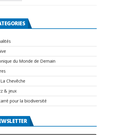
ATEGORIES
alités
ive
onique du Monde de Demain
res
-La Chevêche
zz & jeux
arré pour la biodiversité
EWSLETTER