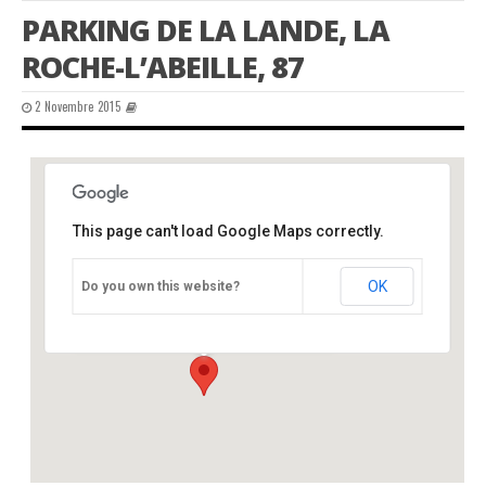
PARKING DE LA LANDE, LA
ROCHE-L’ABEILLE, 87
2 Novembre 2015
This page can't load Google Maps correctly.
parking de la Lande, La Roche-l’Abeille, 87
OK
Do you own this website?
parking de la Lande - La Roche-l'Abeille
Événements