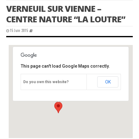
VERNEUIL SUR VIENNE –
CENTRE NATURE “LA LOUTRE”
15 Juin 2015
This page can't load Google Maps correctly.
Verneuil sur Vienne – Centre Nature “La
Loutre”
OK
Do you own this website?
Centre Nature "La Loutre" - Verneuil sur Vienne
Événements