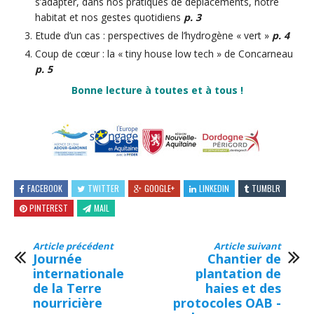
s’adapter, dans nos pratiques de déplacements, notre
habitat et nos gestes quotidiens
p.
3
Etude d’un cas : perspectives de l’hydrogène « vert »
p.
4
Coup de cœur : la « tiny house low tech » de Concarneau
p.
5
Bonne lecture à toutes et à tous !
FACEBOOK
TWITTER
GOOGLE+
LINKEDIN
TUMBLR
PINTEREST
MAIL
Article précédent
Article suivant
Journée
Chantier de
internationale
plantation de
de la Terre
haies et des
nourricière
protocoles OAB -