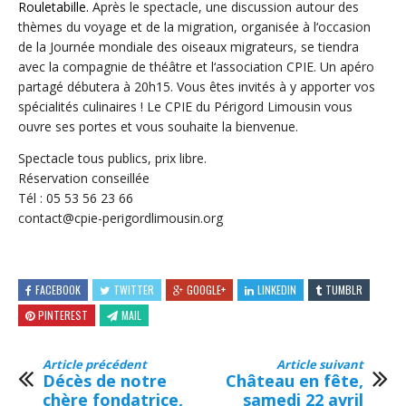
Rou
le
ta
b
ille
.
Après le spectacle, une
discussion
aut
our
des
th
è
mes
du
voyage
et
de
la
migration
,
organis
ée
à
l
‘
occ
asion
de
la
J
ourn
ée
m
ond
ial
e
des
o
ise
aux
migrate
urs
,
se
ti
endra
a
vec
la
comp
agn
ie
de
th
é
â
tre
et
l
‘
ass
ociation
CP
IE
.
Un
ap
é
ro
part
ag
é
dé
but
era
à
20
h
15
.
V
ous
ê
tes
inv
it
és
à
y
app
orter
v
os
sp
é
cial
it
és
cul
ina
ires
!
Le
CP
IE
du
P
é
rig
ord
Lim
ous
in
v
ous
o
uv
re
s
es
port
es
et
v
ous
sou
ha
ite
la
b
ien
venue
.
Spectacle tous publics, prix libre.
Réservation conseillée
Tél : 05 53 56 23 66
contact@cpie-perigordlimousin.org
FACEBOOK
TWITTER
GOOGLE+
LINKEDIN
TUMBLR
PINTEREST
MAIL
Article précédent
Article suivant
Décès de notre
Château en fête,
chère fondatrice,
samedi 22 avril