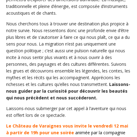
traditionnelle et pleine d’énergie, est composée d’instruments
acoustiques et de chants.
Nous cherchons tous à trouver une destination plus propice à
notre survie. Nous ressentons donc une profonde envie d’être
plus libres et de s’autoriser à faire ce qui nous plaît, ce qui a du
sens pour nous. La migration n’est pas uniquement une
question politique ; c’est aussi une pulsion naturelle qui nous
incite à nous sentir plus vivants et à nous ouvrir à des
personnes, des paysages et des cultures différentes. Suivons
les grues et découvrons ensemble les légendes, les contes, les
mythes et les récits qui les accompagnent. Apprécions les
richesses et les cultures qu’elles nous transmettent.
Laissons-
nous guider par la curiosité pour découvrir les beautés
qui nous précèdent et nous succéderont.
Laissons-nous submerger par cet appel à l’aventure qui nous
est offert lors de ce spectacle.
Le
Ch
â
te
au
de
Var
aign
es
v
ous
invite
le
vend
red
i
12
m
ai
à
part
ir
de
19
h
pour
une
so
ir
ée
anim
ée
par
la
comp
agn
ie