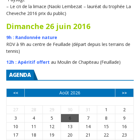
– Le cri de la limace (Naoki Lembezat – lauréat du trophée La
Cheveche 2016 prix du public)
Dimanche 26 juin 2016
9h : Randonnée nature
RDV à 9h au centre de Feuillade (départ depuis les terrains de
tennis)
12h : Apéritif offert
au Moulin de Chapiteau (Feuillade)
AGENDA
Août 2026
<<
>>
L
M
M
J
V
S
D
27
28
29
30
31
1
2
3
4
5
6
7
8
9
10
11
12
13
14
15
16
17
18
19
20
21
22
23