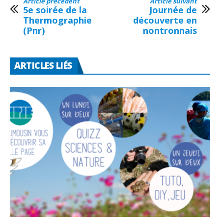
Article précédent
Article suivant
5e soirée de la
Journée de
Thermographie
découverte en
(Pnr)
nontronnais
ARTICLES LIÉS