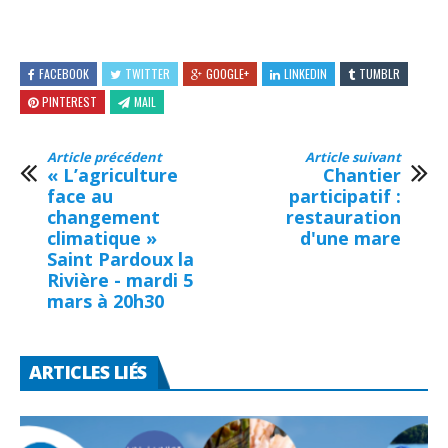
FACEBOOK
TWITTER
GOOGLE+
LINKEDIN
TUMBLR
PINTEREST
MAIL
Article précédent
Article suivant
« L’agriculture
Chantier
face au
participatif :
changement
restauration
climatique »
d'une mare
Saint Pardoux la
Rivière - mardi 5
mars à 20h30
ARTICLES LIÉS