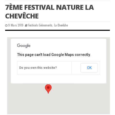
7ÈME FESTIVAL NATURE LA
CHEVÊCHE
9 Mars 2019
Festivals Evénements
,
La Chevêche
This page can't load Google Maps correctly.
salle des fêtes, Nontron 24
OK
Do you own this website?
place des droits de l'Homme - Nontron
Événements