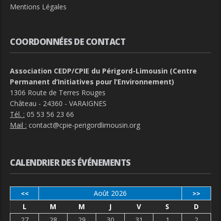
Mentions Légales
COORDONNÉES DE CONTACT
Association CEDP/CPIE du Périgord-Limousin (Centre
Permanent d’Initiatives pour l’Environnement)
1306 Route de Terres Rouges
Château - 24360 - VARAIGNES
Tél. :
05 53 56 23 66
Mail :
contact@cpie-perigordlimousin.org
CALENDRIER DES ÉVÉNEMENTS
Août 2026
<<
>>
L
M
M
J
V
S
D
27
28
29
30
31
1
2