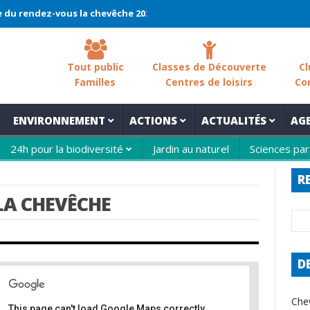
ndez-vous la chevêche 2026 !
La chevêche – samedi 7 mars – Les
Tout public
Classes de Découverte
Cl
Familles
Centres de loisirs
Co
ENVIRONNEMENT
ACTIONS
ACTUALITÉS
AG
24h pour la biodiversité
Jardin au naturel
Sciences par
R
LA CHEVÊCHE
D
Che
This page can't load Google Maps correctly.