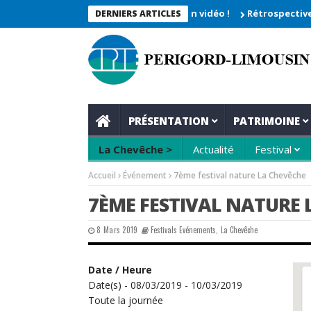
he 2026_Les moments enregistrés en vidéo !
Rétrospective du re
DERNIERS ARTICLES
PRÉSENTATION
PATRIMOINE
La Chevêche >
Actualité
Festival
Accueil
Événement
7ème festival nature La Chevêche
7ÈME FESTIVAL NATURE 
8 Mars 2019
Festivals Evénements
,
La Chevêche
Date / Heure
Date(s) - 08/03/2019 - 10/03/2019
Toute la journée