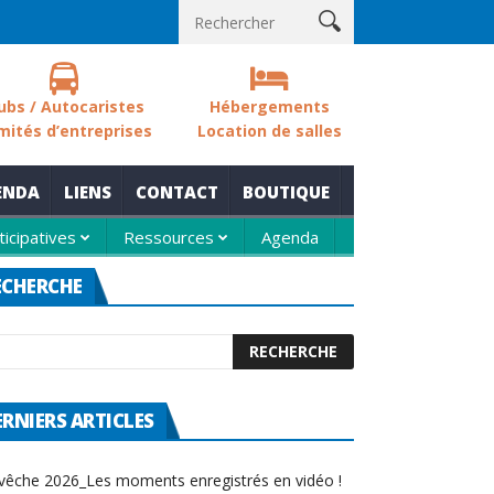
 sols des zones humides
Nouvelle thématique pour le rendez-vou
ubs / Autocaristes
Hébergements
mités d’entreprises
Location de salles
ENDA
LIENS
CONTACT
BOUTIQUE
ticipatives
Ressources
Agenda
ECHERCHE
ERNIERS ARTICLES
vêche 2026_Les moments enregistrés en vidéo !