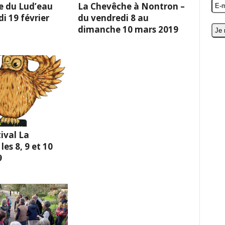
e du Lud’eau
La Chevêche à Nontron –
i 19 février
du vendredi 8 au
dimanche 10 mars 2019
ival La
es 8, 9 et 10
9