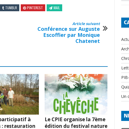
TUMBLR
PINTEREST
MAIL
C
Article suivant
Conférence sur Auguste
Escoffier par Monique
Actu
Chatenet
Arch
Chr
Lett
PIB
Qui
Un c
N
articipatif à
Le CPIE organise la 7ème
 : restauration
édition du festival nature