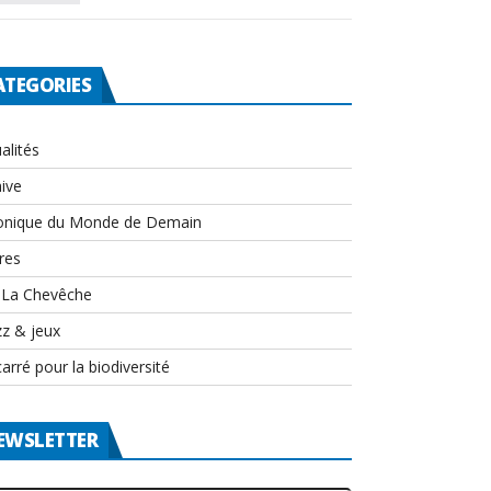
ATEGORIES
alités
ive
onique du Monde de Demain
res
-La Chevêche
zz & jeux
arré pour la biodiversité
EWSLETTER