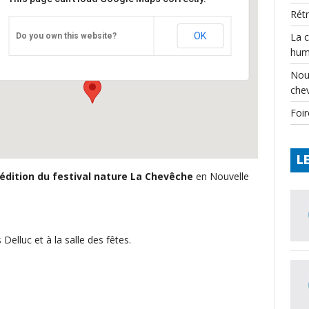
Rét
salle des fêtes, Nontron 24
OK
La 
Do you own this website?
place des droits de l'Homme - Nontron
hum
Événements
Nou
che
Foir
L
édition du festival nature La Chevêche
en Nouvelle
Delluc et à la salle des fêtes.