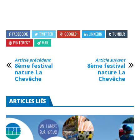
FACEBOOK
TWITTER
GOOGLE+
LINKEDIN
TUMBLR
PINTEREST
MAIL
Article précédent
Article suivant
8ème festival
8ème festival
nature La
nature La
Chevêche
Chevêche
ARTICLES LIÉS