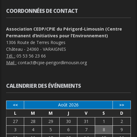
COORDONNÉES DE CONTACT
Association CEDP/CPIE du Périgord-Limousin (Centre
Permanent d’Initiatives pour l’Environnement)
1306 Route de Terres Rouges
Château - 24360 - VARAIGNES
Tél. :
05 53 56 23 66
Mail :
contact@cpie-perigordlimousin.org
CALENDRIER DES ÉVÉNEMENTS
Août 2026
<<
>>
L
M
M
J
V
S
D
27
28
29
30
31
1
2
3
4
5
6
7
8
9