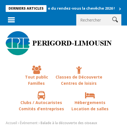
Rétrospective du rendez-vous la chevêche 2026 !
La chevêch
DERNIERS ARTICLES
Tout public
Classes de Découverte
Familles
Centres de loisirs
Clubs / Autocaristes
Hébergements
Comités d’entreprises
Location de salles
Accueil
Événement
Balade à la découverte des oiseaux