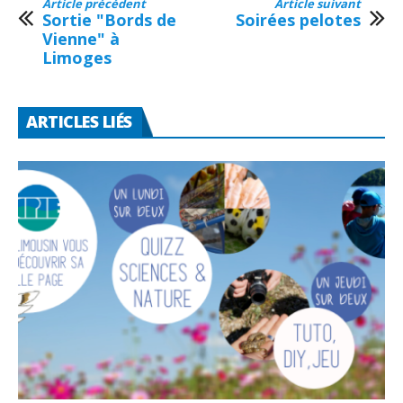
Article précédent
Article suivant
Sortie "Bords de
Soirées pelotes
Vienne" à
Limoges
ARTICLES LIÉS