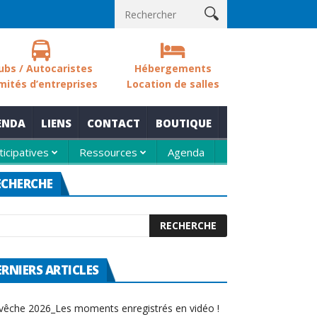
sols des zones humides
Nouvelle thématique pour le rendez-vou
ubs / Autocaristes
Hébergements
mités d’entreprises
Location de salles
ENDA
LIENS
CONTACT
BOUTIQUE
ticipatives
Ressources
Agenda
ECHERCHE
ERNIERS ARTICLES
vêche 2026_Les moments enregistrés en vidéo !