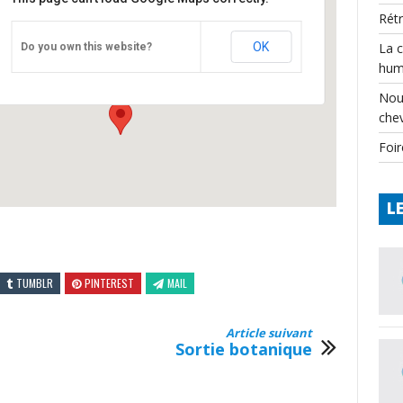
Rét
Bussière-Galant – Mairie
OK
La 
Do you own this website?
Mairie - Bussière-Galant
hum
Événements
Nou
che
Foir
L
TUMBLR
PINTEREST
MAIL
Article suivant
Sortie botanique