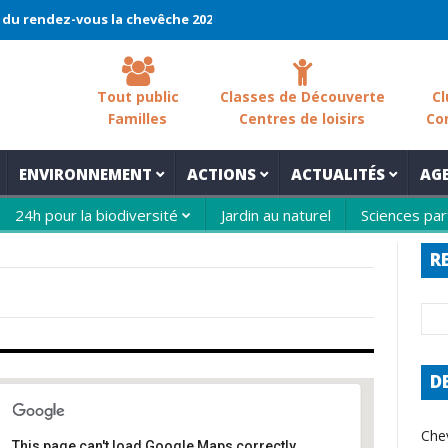
ndez-vous la chevêche 2026 !
La chevêche – samedi 7 mars – Les 
Tout public
Classes de Découverte
Cl
Familles
Centres de loisirs
Co
ENVIRONNEMENT
ACTIONS
ACTUALITÉS
AG
24h pour la biodiversité
Jardin au naturel
Sciences par
R
D
Che
This page can't load Google Maps correctly.