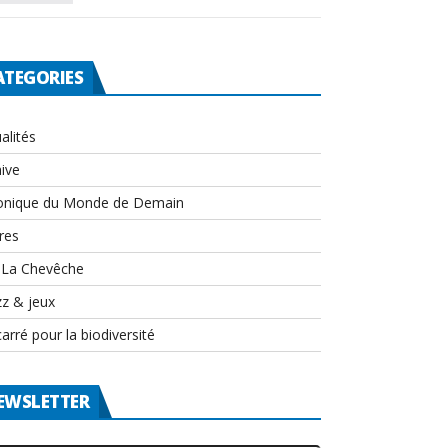
ATEGORIES
alités
ive
onique du Monde de Demain
res
-La Chevêche
zz & jeux
arré pour la biodiversité
EWSLETTER