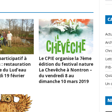
C
Actu
Arch
Chr
articipatif à
Le CPIE organise la 7ème
Lett
 : restauration
édition du festival nature
PIB
e du Lud’eau
La Chevêche à Nontron –
i 19 février
du vendredi 8 au
Qui
dimanche 10 mars 2019
Un c
N