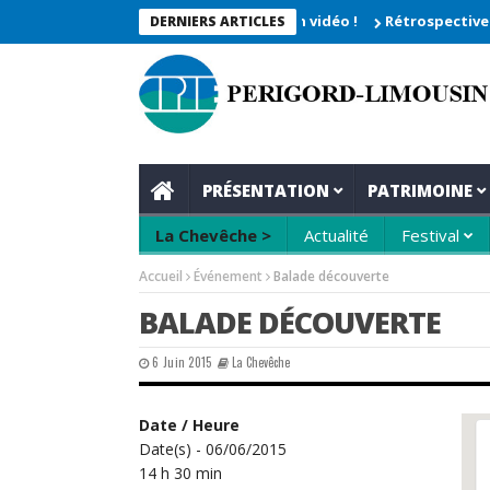
e 2026_Les moments enregistrés en vidéo !
Rétrospective du re
DERNIERS ARTICLES
PRÉSENTATION
PATRIMOINE
La Chevêche >
Actualité
Festival
Accueil
Événement
Balade découverte
BALADE DÉCOUVERTE
6 Juin 2015
La Chevêche
Date / Heure
Date(s) - 06/06/2015
14 h 30 min