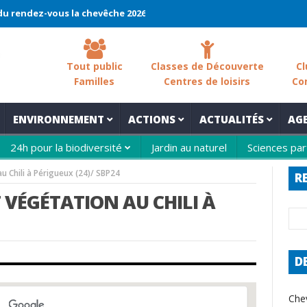
dez-vous la chevêche 2026 !
La chevêche – samedi 7 mars – Les s
Tout public
Classes de Découverte
Cl
Familles
Centres de loisirs
Co
ENVIRONNEMENT
ACTIONS
ACTUALITÉS
AG
24h pour la biodiversité
Jardin au naturel
Sciences par
u Chili à Périgueux (24)/ SBP24
R
 VÉGÉTATION AU CHILI À
D
Che