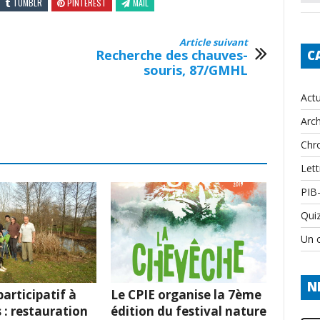
TUMBLR
PINTEREST
MAIL
Article suivant
Recherche des chauves-
C
souris, 87/GMHL
Actu
Arch
Chr
Lett
PIB
Qui
Un c
N
articipatif à
Le CPIE organise la 7ème
 : restauration
édition du festival nature