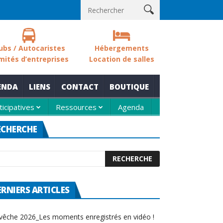
ols des zones humides
Nouvelle thématique pour le rendez-vous
ubs / Autocaristes
Hébergements
mités d’entreprises
Location de salles
ENDA
LIENS
CONTACT
BOUTIQUE
ticipatives
Ressources
Agenda
ECHERCHE
ERNIERS ARTICLES
vêche 2026_Les moments enregistrés en vidéo !