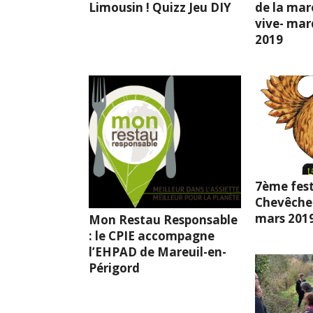
Limousin ! Quizz Jeu DIY
de la mar
vive- mard
2019
7ème fest
Chevêche l
mars 201
Mon Restau Responsable
: le CPIE accompagne
l’EHPAD de Mareuil-en-
Périgord