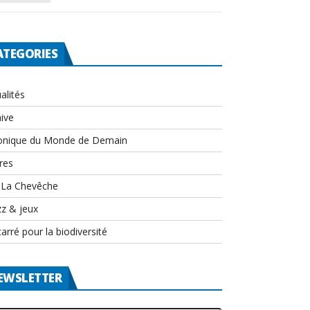
ATEGORIES
alités
ive
onique du Monde de Demain
res
-La Chevêche
zz & jeux
arré pour la biodiversité
EWSLETTER