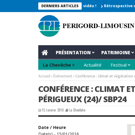
 2026_Les moments enregistrés en vidéo !
Rétrospective du ren
DERNIERS ARTICLES
PRÉSENTATION
PATRIMOINE
La Chevêche >
Actualité
Festival
Accueil
Événement
Conférence : climat et végétation a
CONFÉRENCE : CLIMAT ET
PÉRIGUEUX (24)/ SBP24
15 Janvier 2016
La Chevêche
Date / Heure
Date(s) - 15/01/2016