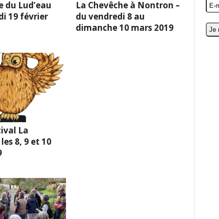
e du Lud’eau
La Chevêche à Nontron –
i 19 février
du vendredi 8 au
dimanche 10 mars 2019
ival La
es 8, 9 et 10
9