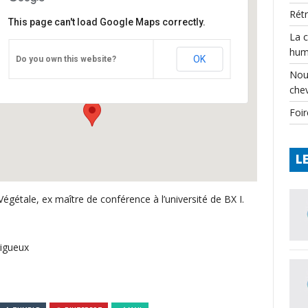
Rét
This page can't load Google Maps correctly.
La 
Maison des Associations, 12 Cours Fénelon
hum
à Périgueux
OK
Do you own this website?
12 Cours Fénelon - Périgueux
Nou
Événements
che
Foir
L
Végétale, ex maître de conférence à
l’université de BX I.
rigueux