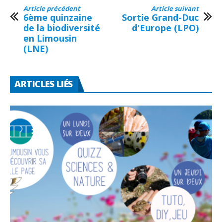
Article précédent
Article suivant
6ème quinzaine
Sortie Grand-Duc
de la biodiversité
d'Europe (LPO)
en Limousin
(LNE)
ARTICLES LIÉS