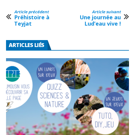
Article précédent
Article suivant
Préhistoire à
Une journée au
Teyjat
Lud’eau vive !
ARTICLES LIÉS