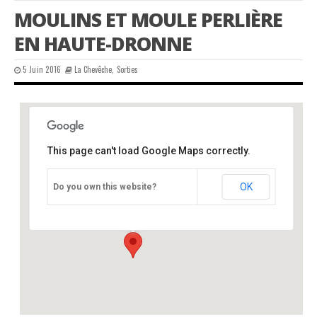
MOULINS ET MOULE PERLIÈRE
EN HAUTE-DRONNE
5 Juin 2016
La Chevêche
,
Sorties
This page can't load Google Maps correctly.
Moulin de la Maque, St Saud la Coussière,24
OK
Do you own this website?
Moulin de la Maque - St Saud la Coussière
Événements