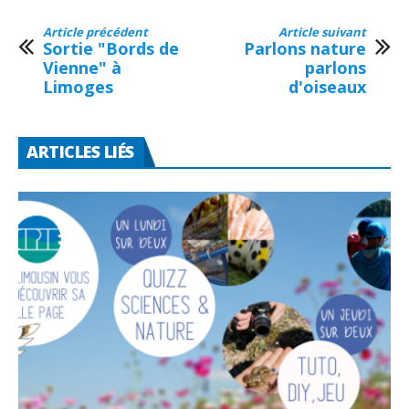
Article précédent
Article suivant
Sortie "Bords de
Parlons nature
Vienne" à
parlons
Limoges
d'oiseaux
ARTICLES LIÉS