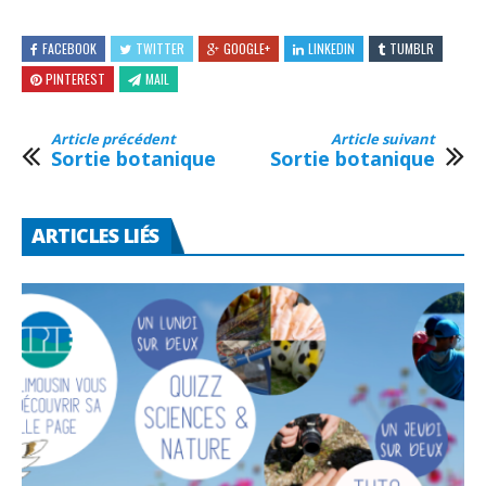
FACEBOOK
TWITTER
GOOGLE+
LINKEDIN
TUMBLR
PINTEREST
MAIL
Article précédent
Article suivant
Sortie botanique
Sortie botanique
ARTICLES LIÉS