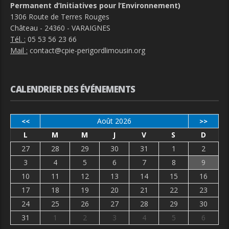
Permanent d’Initiatives pour l’Environnement)
1306 Route de Terres Rouges
Château - 24360 - VARAIGNES
Tél. :
05 53 56 23 66
Mail :
contact@cpie-perigordlimousin.org
CALENDRIER DES ÉVÉNEMENTS
Août 2026
<<
>>
L
M
M
J
V
S
D
27
28
29
30
31
1
2
3
4
5
6
7
8
9
10
11
12
13
14
15
16
17
18
19
20
21
22
23
24
25
26
27
28
29
30
31
1
2
3
4
5
6