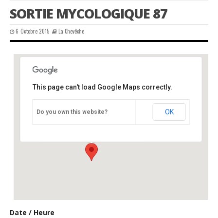
SORTIE MYCOLOGIQUE 87
6 Octobre 2015
La Chevêche
This page can't load Google Maps correctly.
Ecole et salle des fêtes, Jourgnac, 87
OK
Do you own this website?
école - Jourgnac
Événements
Date / Heure