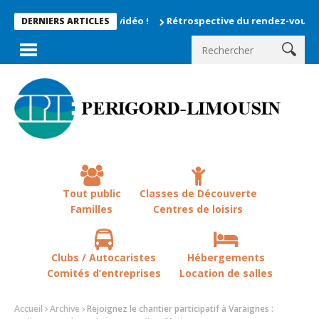
 enregistrés en vidéo !
Rétrospective du rendez-vous la chevêc
DERNIERS ARTICLES
Tout public
Classes de Découverte
Familles
Centres de loisirs
Clubs / Autocaristes
Hébergements
Comités d’entreprises
Location de salles
Accueil
Archive
Rejoignez le chantier participatif à Varaignes :