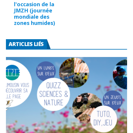
l'occasion de la
JMZH (journée
mondiale des
zones humides)
ARTICLES LIÉS