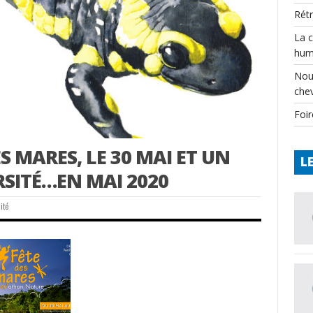
Rét
La 
hum
Nou
che
Foir
S MARES, LE 30 MAI ET UN
L
RSITÉ…EN MAI 2020
ité