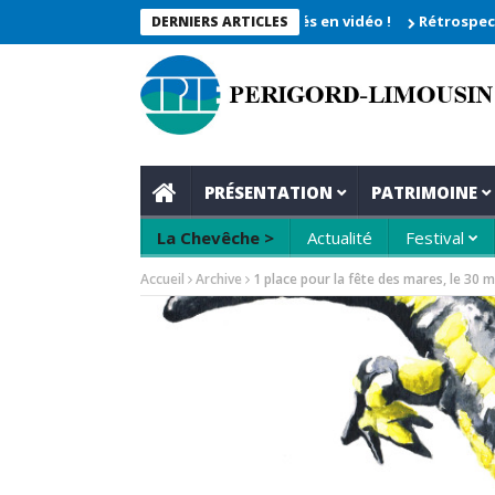
che 2026_Les moments enregistrés en vidéo !
Rétrospective du r
DERNIERS ARTICLES
PRÉSENTATION
PATRIMOINE
La Chevêche >
Actualité
Festival
Accueil
Archive
1 place pour la fête des mares, le 30 