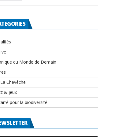
ATEGORIES
alités
ive
onique du Monde de Demain
res
-La Chevêche
zz & jeux
arré pour la biodiversité
EWSLETTER