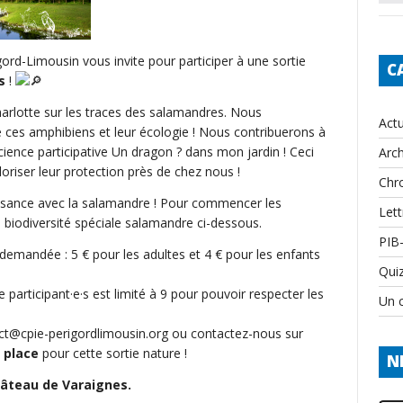
gord-Limousin vous invite pour participer à une sortie
C
s
!
harlotte sur les traces des salamandres. Nous
Actu
 ces amphibiens et leur écologie ! Nous contribuerons à
ence participative Un dragon ? dans mon jardin ! Ceci
Arch
aloriser leur protection près de chez nous !
Chr
ssance avec la salamandre ! Pour commencer les
Lett
a biodiversité spéciale salamandre ci-dessous.
PIB
 demandée : 5 € pour les adultes et 4 € pour les enfants
Qui
participant·e·s est limité à 9 pour pouvoir respecter les
Un c
act@cpie-perigordlimousin.org ou contactez-nous sur
 place
pour cette sortie nature !
N
hâteau de Varaignes.