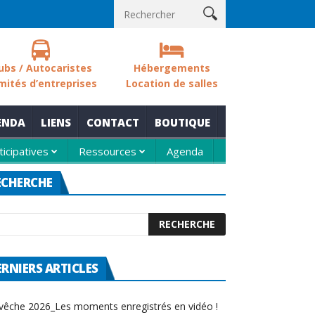
s sols des zones humides
Nouvelle thématique pour le rendez-vo
ubs / Autocaristes
Hébergements
mités d’entreprises
Location de salles
ENDA
LIENS
CONTACT
BOUTIQUE
ticipatives
Ressources
Agenda
ECHERCHE
ERNIERS ARTICLES
vêche 2026_Les moments enregistrés en vidéo !