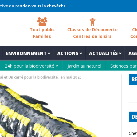
endez-vous la chevêche 2026 !
La chevêche – samedi 7 mars – Le
Tout public
Classes de Découverte
Cl
Familles
Centres de loisirs
Co
ENVIRONNEMENT
ACTIONS
ACTUALITÉS
AG
24h pour la biodiversité
Jardin au naturel
Sciences par
mai et Un carré pour la biodiversité…en mai 2020
R
D
Che