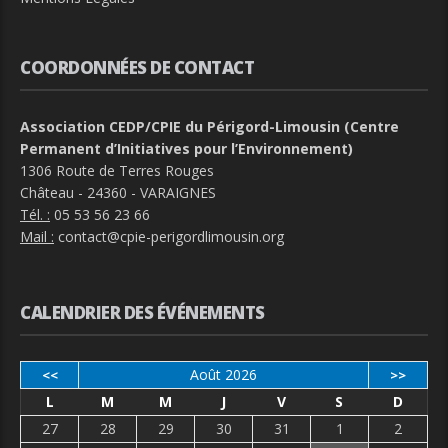
COORDONNÉES DE CONTACT
Association CEDP/CPIE du Périgord-Limousin (Centre
Permanent d’Initiatives pour l’Environnement)
1306 Route de Terres Rouges
Château - 24360 - VARAIGNES
Tél. :
05 53 56 23 66
Mail :
contact@cpie-perigordlimousin.org
CALENDRIER DES ÉVÉNEMENTS
Août 2026
<<
>>
L
M
M
J
V
S
D
27
28
29
30
31
1
2