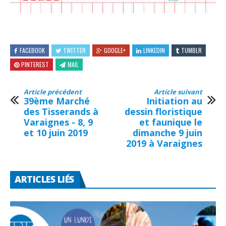
FACEBOOK
TWITTER
GOOGLE+
LINKEDIN
TUMBLR
PINTEREST
MAIL
Article précédent
Article suivant
39ème Marché
Initiation au
des Tisserands à
dessin floristique
Varaignes - 8, 9
et faunique le
et 10 juin 2019
dimanche 9 juin
2019 à Varaignes
ARTICLES LIÉS