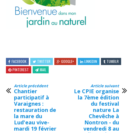
FACEBOOK
TWITTER
GOOGLE+
LINKEDIN
TUMBLR
PINTEREST
MAIL
Article précédent
Article suivant
Chantier
Le CPIE organise
participatif à
la 7ème édition
Varaignes :
du festival
restauration de
nature La
la mare du
Chevêche à
Lud'eau vive-
Nontron - du
mardi 19 février
vendredi 8 au