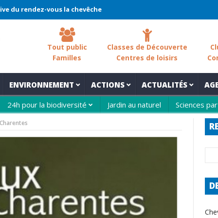
endez-vous la chevêche 2026 !
La chevêche – samedi 7 mars – Le
Tout public
Classes de Découverte
Cl
Familles
Centres de loisirs
Co
ENVIRONNEMENT
ACTIONS
ACTUALITÉS
AG
24h pour la biodiversité
Jardin au naturel
Sciences par
-Charentes
R
D
Che