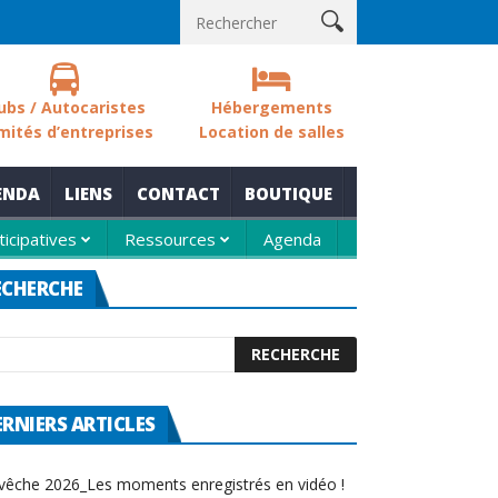
s sols des zones humides
Nouvelle thématique pour le rendez-vo
ubs / Autocaristes
Hébergements
mités d’entreprises
Location de salles
ENDA
LIENS
CONTACT
BOUTIQUE
ticipatives
Ressources
Agenda
ECHERCHE
ERNIERS ARTICLES
vêche 2026_Les moments enregistrés en vidéo !