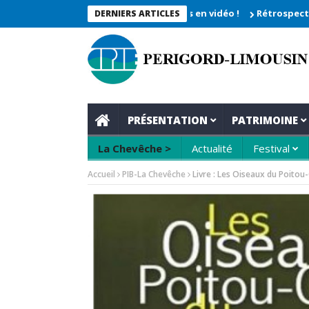
che 2026_Les moments enregistrés en vidéo !
Rétrospective du r
DERNIERS ARTICLES
PRÉSENTATION
PATRIMOINE
La Chevêche >
Actualité
Festival
Accueil
PIB-La Chevêche
Livre : Les Oiseaux du Poitou