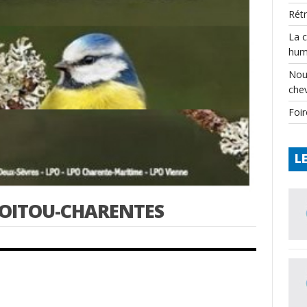
Rét
La 
hum
Nou
che
Foir
L
 POITOU-CHARENTES