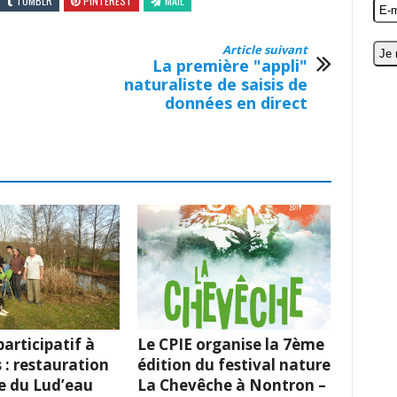
TUMBLR
PINTEREST
MAIL
Article suivant
La première "appli"
naturaliste de saisis de
données en direct
articipatif à
Le CPIE organise la 7ème
 : restauration
édition du festival nature
e du Lud’eau
La Chevêche à Nontron –