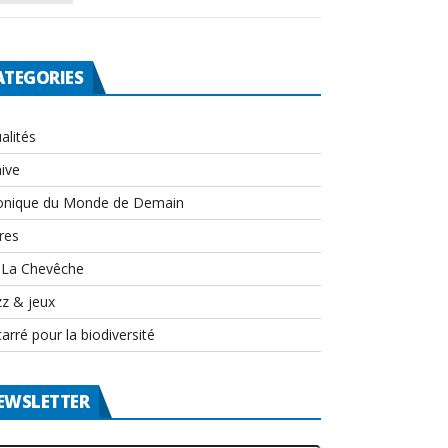
ATEGORIES
alités
ive
onique du Monde de Demain
res
-La Chevêche
zz & jeux
arré pour la biodiversité
EWSLETTER