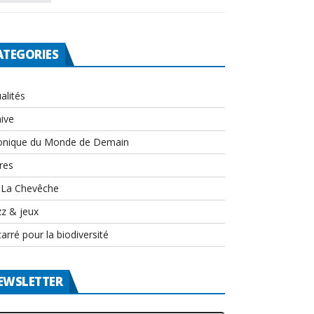
ATEGORIES
alités
ive
onique du Monde de Demain
res
-La Chevêche
zz & jeux
arré pour la biodiversité
EWSLETTER