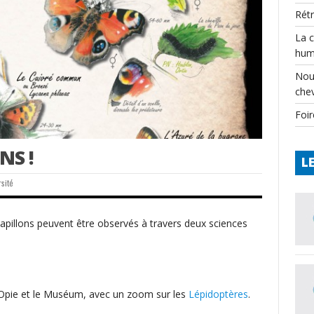
Rét
La 
hum
Nou
che
Foir
NS !
L
rsité
 papillons peuvent être observés à travers deux sciences
 l’Opie et le Muséum, avec un zoom sur les
Lépidoptères
.