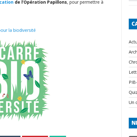
ication
de l’Opération Papillons
, pour permettre à
C
our la biodiversité
Actu
Arch
Chr
Lett
PIB
Qui
Un c
N