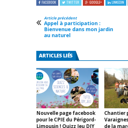
FACEBOOK
TWITTER
GOOGLE+
LINKEDIN
Article précédent
Appel à participation :
Bienvenue dans mon jardin
au naturel
ARTICLES LIÉS
Nouvelle page facebook
Chantier p
pour le CPIE du Périgord-
Varaignes
Limousin ! Quizz Jeu DIY
de la mar