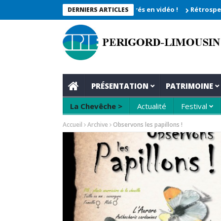
vêche 2026_Les moments enregistrés en vidéo !
Rétrospective du
DERNIERS ARTICLES
PRÉSENTATION
PATRIMOINE
La Chevêche >
Actualité
Festival
Accueil
Archive
Observons les papillons !