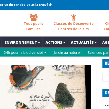
 rendez-vous la chevêche 2026 !
La chevêche – samedi 7 mars – 
Tout public
Classes de Découverte
Cl
Familles
Centres de loisirs
Co
ENVIRONNEMENT
ACTIONS
ACTUALITÉS
AG
24h pour la biodiversité
Jardin au naturel
Sciences par
R
D
Che