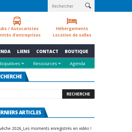
Les sols des zones humides
Nouvelle thématique pour le rendez-
ubs / Autocaristes
Hébergements
mités d’entreprises
Location de salles
ENDA
LIENS
CONTACT
BOUTIQUE
ticipatives
Ressources
Agenda
ECHERCHE
ERNIERS ARTICLES
vêche 2026_Les moments enregistrés en vidéo !