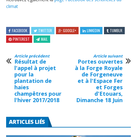
climat
FACEBOOK
TWITTER
GOOGLE+
LINKEDIN
TUMBLR
PINTEREST
MAIL
Article précédent
Article suivant
Résultat de
Portes ouvertes
l'appel à projet
à la Forge Royale
pour la
de Forgeneuve
plantation de
et à l'Espace Fer
haies
et Forges
champêtres pour
d'Etouars,
l'hiver 2017/2018
Dimanche 18 Juin
ARTICLES LIÉS