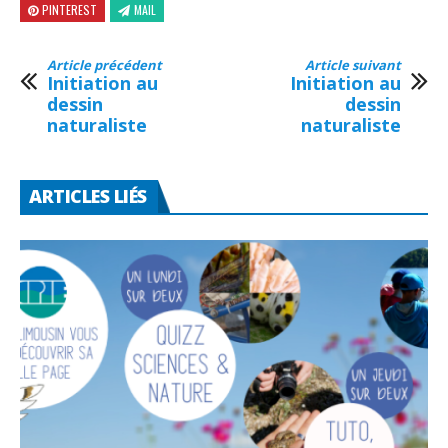
PINTEREST
MAIL
Article précédent
Article suivant
Initiation au
Initiation au
dessin
dessin
naturaliste
naturaliste
ARTICLES LIÉS